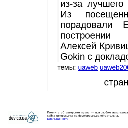
из-за лучшего
Из посещен
порадовали 
построении 
Алексей Кривиц
Gokin с доклад
темы:
uaweb
uaweb20
стран
Помните об авторском праве — при любом использов
сайта гиперссылка на developer.co.ua обязательна.
Благодарности