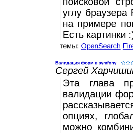
поисковой стр
углу браузера 
на примере пои
Есть картинки :
темы:
OpenSearch
Fir
Валидация форм в symfony
Сергей Харчиши
Эта глава пр
валидации фор
рассказывает
опциях, глоба
можно комбини