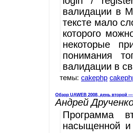
login / regi
валидации в 
тексте мало сл
которого можн
некоторые пр
понимания то
валидации в свя
темы:
cakephp
cakeph
Обзор UAWEB 2008, день второй —
Андрей Друченк
Программа в
насыщенной и 