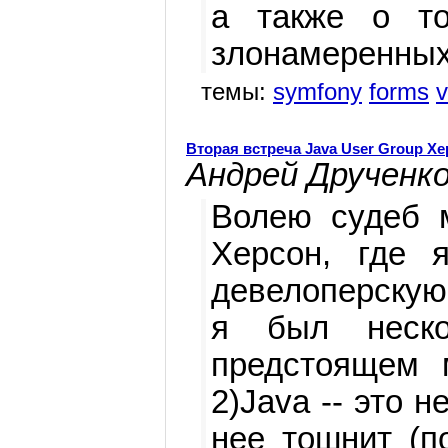
а также о то
злонамеренных
темы:
symfony
forms
v
Вторая встреча Java User Group Х
Андрей Друченк
Волею судеб 
Херсон, где 
девелоперскую 
я был неско
предстоящем 
2)Java -- это 
нее тошнит (п